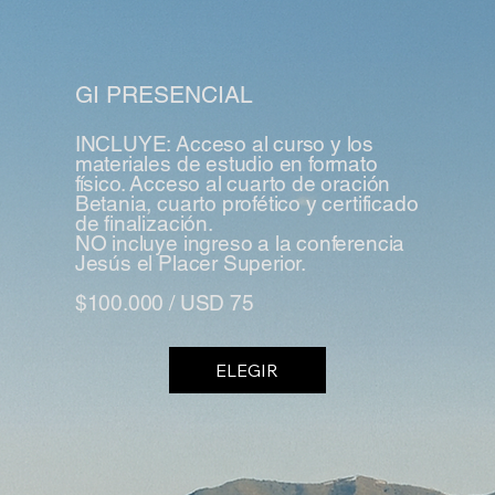
GI PRESENCIAL
INCLUYE: Acceso al curso y los
materiales de estudio en formato
físico. Acceso al cuarto de oración
Betania, cuarto profético y certificado
de finalización.
NO incluye ingreso a la conferencia
Jesús el Placer Superior.
$100.000 / USD 75
ELEGIR