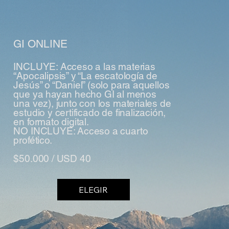
GI ONLINE
INCLUYE: Acceso a las materias
“Apocalipsis” y “La escatología de
Jesús” o “Daniel” (solo para aquellos
que ya hayan hecho GI al menos
una vez), junto con los materiales de
estudio y certificado de finalización,
en formato digital.
NO INCLUYE: Acceso a cuarto
profético.
$50.000 / USD 40
ELEGIR