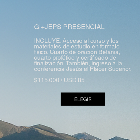
GI+JEPS PRESENCIAL
INCLUYE: Acceso al curso y los
materiales de estudio en formato
físico. Cuarto de oración Betania,
cuarto profético y certificado de
finalización. También, ingreso a la
conferencia Jesús el Placer Superior.
$115.000 / USD 85
ELEGIR