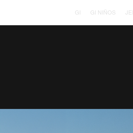
GI
GI NIÑOS
JE