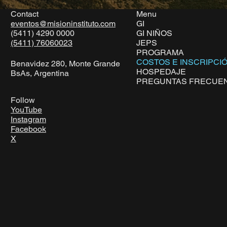
Contact
Menu
eventos@misioninstituto.com
GI
(5411) 4290 0000
GI NIÑOS
JEPS
(5411) 76060023
PROGRAMA
COSTOS E INSCRIPCI
Benavidez 280, Monte Grande
HOSPEDAJE
BsAs, Argentina
PREGUNTAS FRECUE
Follow
YouTube
Instagram
Facebook
X