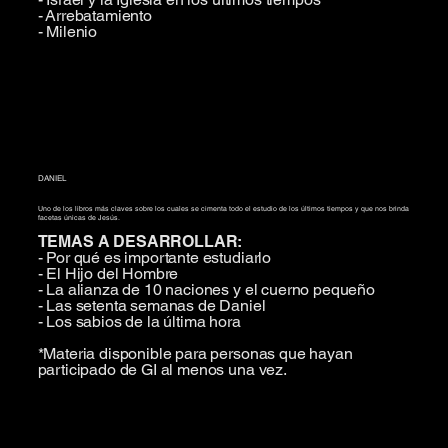
- Arrebatamiento
- Milenio
DANIEL
Uno de los libros más claves sobre los cuales se cimenta todo el estudio de los últimos tiempos y que nos brinda
facetas únicas de Jesús.
TEMAS A DESARROLLAR:
- Por qué es importante estudiarlo
- El Hijo del Hombre
- La alianza de 10 naciones y el cuerno pequeño
- Las setenta semanas de Daniel
- Los sabios de la última hora
*Materia disponible para personas que hayan
participado de GI al menos una vez.