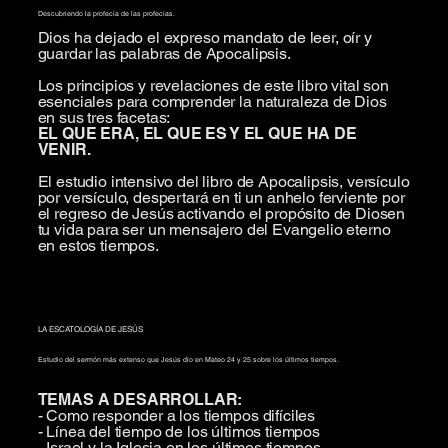
Descubriendo la profecía de las profecías.
Dios ha dejado el expreso mandato de leer, oír y
guardar las palabras de Apocalipsis.
Los principios y revelaciones de este libro vital son
esenciales para comprender la naturaleza de Dios
en sus tres facetas:
EL QUE ERA, EL QUE ES Y EL QUE HA DE
VENIR.
El estudio intensivo del libro de Apocalipsis, versículo
por versículo, despertará en ti un anhelo ferviente por
el regreso de Jesús activando el propósito de Diosen
tu vida para ser un mensajero del Evangelio eterno
en estos tiempos.
LA ESCATOLOGÍA DE JESÚS
Estudio del sermón más extenso que Jesús dio en Mateo 24 y 25 sobre los últimos tiempos.
TEMAS A DESARROLLAR:
- Como responder a los tiempos difíciles
- Línea del tiempo de los últimos tiempos
- Israel y la Iglesia en los últimos tiempos