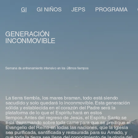
GI
GI NIÑOS
JEPS
PROGRAMA
GENERACIÓN
INCONMOVIBLE
Semana de entrenamiento intensivo en los últimos tiempos
La tierra tiembla, los mares braman, todo está siendo
sacudido y solo quedará lo inconmovible. Esta generación
sólida y establecida en el corazón del Padre será la
plataforma de lo que el Espíritu hará en estos
tiempos. Antes del regreso de Jesús, el Espíritu Santo se
está derramando sobre toda carne para que se predique el
Evangelio del Reino en todas las naciones, que la Iglesia
sea purificada, santificada y restaurada para su Amado, y
que toda la tierra sea llena del conocimiento de la gloria del